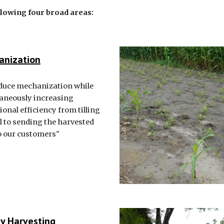
llowing four broad areas:
anization
duce mechanization while
aneously increasing
ional efficiency from tilling
il to sending the harvested
o our customers"
y Harvesting