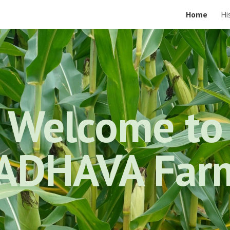
Home
Hi
ip to main content
Skip to navigat
Welcome to
ADHAVA Far