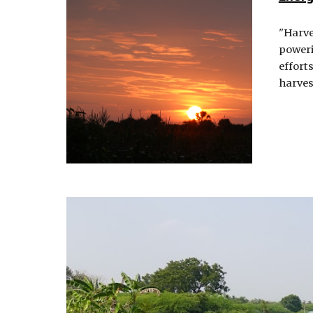
"Harve
poweri
effort
harves