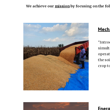
We achieve our
mission
by focusing on the fo
Mech
"Intro
simult
operat
the so
crop t
Energ