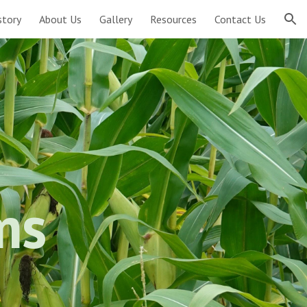
story
About Us
Gallery
Resources
Contact Us
ion
ms