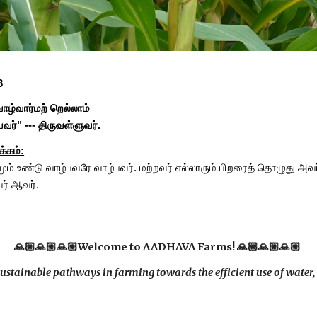
3
ாழ்வார்மற் றெல்லாம்
பவர்
" --- திருவள்ளுவர்.
்கம்:
தாமும் உண்டு வாழ்பவரே வாழ்பவர். மற்றவர் எல்லாரும் பிறரைத் தொழுது அ
வர் ஆவர்
.
🙏🏼🙏🏼🙏🏼Welcome to AADHAVA Farms! 🙏🏼🙏🏼🙏🏼
ustainable pathways in farming towards the efficient use of water, e